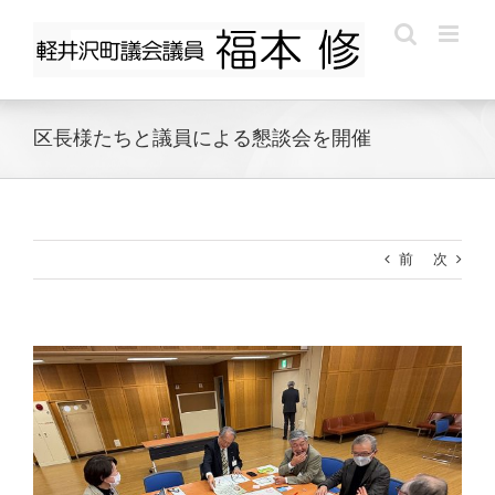
Skip
to
content
区長様たちと議員による懇談会を開催
前
次
View
Larger
Image