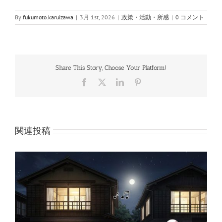
By
fukumoto.karuizawa
|
3月 1st, 2026
|
政策・活動・所感
|
0 コメント
Share This Story, Choose Your Platform!
Facebook
X
LinkedIn
Pinterest
関連投稿