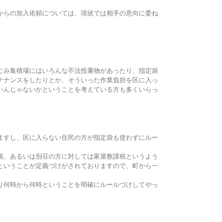
からの加入依頼については、現状では相手の意向に委ね
ごみ集積場にはいろんな不法投棄物があったり、指定袋
テナンスをしたりとか、そういった作業負担を区に入っ
いんじゃないかということを考えている方も多くいらっ
ますし、区に入らない住民の方が指定袋も使わずにルー
税、あるいは別荘の方に対しては家屋敷課税というよう
ということが定義づけがされておりますので、町から一
り何時から何時ということを明確にルールづけしてやっ