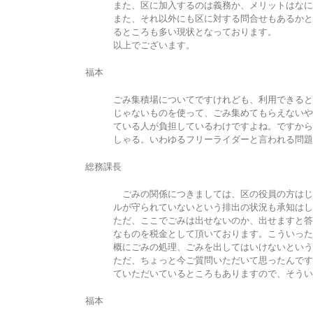
また、区に加入するのは義務か、メリットはなに
また、それ以外にも区に対する問合せもあるかと
るところも多い現状となっております。
以上でございます。
福本
ごみ集積場についてですけれども、利用できると
じゃないものを使って、ごみ集めてもらえないや
ている人が負担しているわけですよね。ですから
しゃる。いわゆるフリーライダーと言われる問題
総務課長
ごみの関係につきましては、区の役員の方はじ
ルが守られていないという排出の状況も承知はし
ただ、ここでごみは出せないのか、出せますと答
なものを税金として頂いております。こういった
概にごみの処理、ごみを出してはいけないという
ただ、ちょっと今ご質問いただいて思ったんです
ていただいているところもありますので、そうい
福本