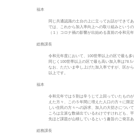
福本
同じ共通認識の土台の上に立ってお話ができてあ
では、これから加入率向上への取り組みというの
（１）コロナ禍の影響が出始める直前の令和元年
総務課長
令和元年度において、100世帯以上の区で最も多
同じく100世帯以上の区で最も高い加入率は78.
なお、ただいま申し上げた加入率ですが、区から
以上です。
福本
令和元年では５割は辛うじて上回っていたものが
えた方々、この５年間に増えた人口の方々に限定
しい住民の方々への訴求、加入の大切さについて
ころは立派な数値出ているわけですけれども、平
先ほど課題が山積しているという趣旨のご発言あ
総務課長