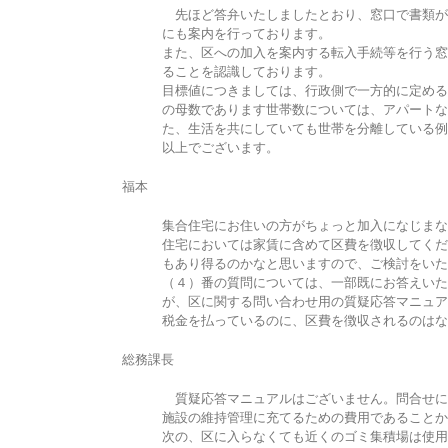
先ほど答弁いたしましたとおり、窓口で書類が
にも案内を行っております。
また、区への加入を案内する転入手続等を行う窓
ることを認識しております。
目標値につきましては、行政側で一方的に定める
の母数であります世帯数については、アパートな
た、生活を共にしていても世帯を分離している例
以上でございます。
福本
集合住宅にお住いの方がちょっと加入になじまな
住宅においては家賃に含めて区費を徴収してくだ
もあり得るのかなと思いますので、ご検討をいた
（４）番の質問については、一部既にお答えいた
が、区に関する問い合わせ用の質疑応答マニュア
税金を払っているのに、区費を徴収されるのはな
総務課長
質疑応答マニュアルはございません。問合せに
施設の維持管理に充てるための費用であることか
次の、区に入らなくても近くのゴミ集積場は使用