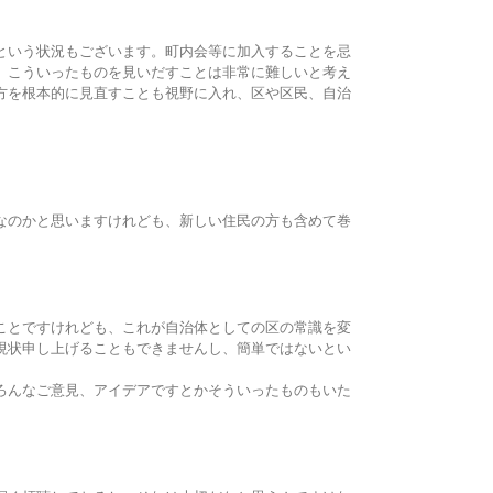
という状況もございます。町内会等に加入することを忌
、こういったものを見いだすことは非常に難しいと考え
方を根本的に見直すことも視野に入れ、区や区民、自治
なのかと思いますけれども、新しい住民の方も含めて巻
ことですけれども、これが自治体としての区の常識を変
現状申し上げることもできませんし、簡単ではないとい
ろんなご意見、アイデアですとかそういったものもいた