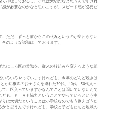
深く拝聴しておるし、それは大切だなと思うんですけれ
ド感が必要なのかなと思いますが、スピード感が必要だ
す。ただ、ずっと前からこの状況というのが変わらない
、そのような認識はしております。
ずれにしろ区の常識を、従来の枠組みを変えるような組
区いろいろやっていますけれども、今年のどんど焼きは
か幼稚園のお子さんを連れた30代、40代、50代入っ
して、区入っていますかなんてことは聞いていないんで
れども、ＰＴＡも協力ということでやっているという中
がりは大切だということは小学校なのでもう例えばうた
るかと思うんですけれども、学校と子どもたちと地域の