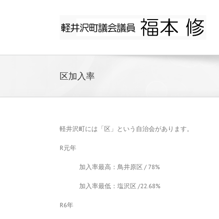
Skip
to
content
区加入率
軽井沢町には「区」という自治会があります。
R元年
加入率最高：鳥井原区 / 78%
加入率最低：塩沢区 /22.68%
R6年