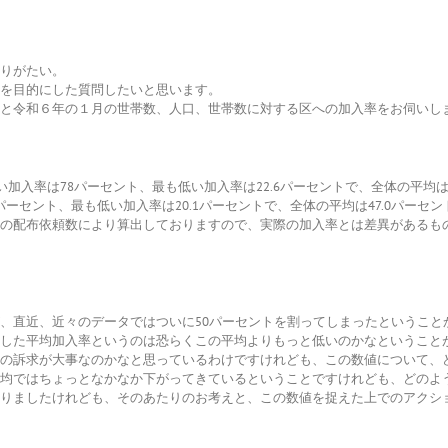
りがたい。
を目的にした質問したいと思います。
と令和６年の１月の世帯数、人口、世帯数に対する区への加入率をお伺いし
い加入率は78パーセント、最も低い加入率は22.6パーセントで、全体の平均は
5パーセント、最も低い加入率は20.1パーセントで、全体の平均は47.0パーセ
の配布依頼数により算出しておりますので、実際の加入率とは差異があるも
、直近、近々のデータではついに50パーセントを割ってしまったということ
した平均加入率というのは恐らくこの平均よりもっと低いのかなということ
の訴求が大事なのかなと思っているわけですけれども、この数値について、
均ではちょっとなかなか下がってきているということですけれども、どのよ
りましたけれども、そのあたりのお考えと、この数値を捉えた上でのアクシ