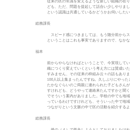
従来の区の常識を変えるような新しい組織の在り
ども、ただ、問題を提起して話合い少しやりまし
という認識は共通しているかどうかお伺いしたい
総務課長
スピード感につきましては、もう随分前からス
ということはこれも事実でありますので、なかな
福本
前からやらなければということで、今実現してい
織につくり変えていくという考え方には賛成いた
すみません、その従来の枠組み云々の話もありま
100人以上集まったんですね。久しぶりにやった
たかなぐらいのご両親に連れられた子どもさんが
すけれども、どうやって連絡来たんですかと聞く
でそういう案内がありました。学校の中でも地域
っているわけですけれども、そういった中で地域
つながりという文脈の中で区の活動を紹介するよ
総務課長
後の（４）で答弁しようとしておりましたけれ