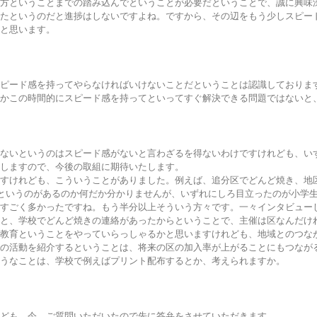
方ということまでの踏み込んでということが必要だということで、誠に興味
たというのだと進捗はしないですよね。ですから、その辺をもう少しスピー
と思います。
ピード感を持ってやらなければいけないことだということは認識しておりま
かこの時間的にスピード感を持ってといってすぐ解決できる問題ではないと
ないというのはスピード感がないと言わざるを得ないわけですけれども、い
しますので、今後の取組に期待いたします。
すけれども、こういうことがありました。例えば、追分区でどんど焼き、地
というのがあるのか何だか分かりませんが、いずれにしろ目立ったのが小学生と
すごく多かったですね。もう半分以上そういう方々です。一々インタビュー
と、学校でどんど焼きの連絡があったからということで、主催は区なんだけ
教育ということをやっていらっしゃるかと思いますけれども、地域とのつな
の活動を紹介するということは、将来の区の加入率が上がることにもつなが
うなことは、学校で例えばプリント配布するとか、考えられますか。
ども、今、ご質問いただいたので先に答弁をさせていただきます。