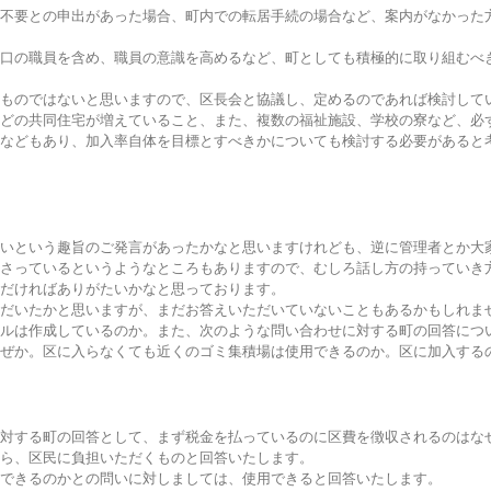
不要との申出があった場合、町内での転居手続の場合など、案内がなかった
口の職員を含め、職員の意識を高めるなど、町としても積極的に取り組むべ
ものではないと思いますので、区長会と協議し、定めるのであれば検討して
どの共同住宅が増えていること、また、複数の福祉施設、学校の寮など、必
などもあり、加入率自体を目標とすべきかについても検討する必要があると
いという趣旨のご発言があったかなと思いますけれども、逆に管理者とか大
さっているというようなところもありますので、むしろ話し方の持っていき
だければありがたいかなと思っております。
だいたかと思いますが、まだお答えいただいていないこともあるかもしれま
ルは作成しているのか。また、次のような問い合わせに対する町の回答につ
ぜか。区に入らなくても近くのゴミ集積場は使用できるのか。区に加入する
対する町の回答として、まず税金を払っているのに区費を徴収されるのはな
ら、区民に負担いただくものと回答いたします。
できるのかとの問いに対しましては、使用できると回答いたします。