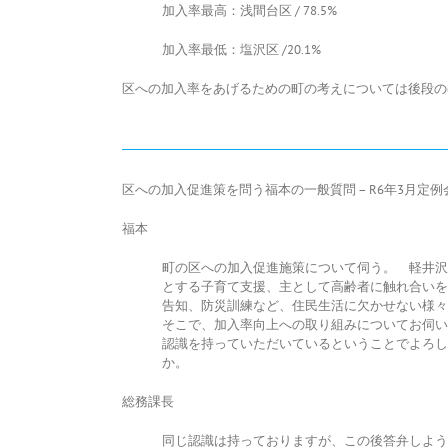
加入率最高：浅間台区 / 78.5%
加入率最低：塩沢区 /20.1%
区への加入率をあげるための町の考えについては後段の
区への加入促進策を問う福本の一般質問 – R6年3月定例
福本
町の区への加入促進施策について伺う。 軽井沢
とする子育て支援、主として高齢者に触れ合いを
告知、防災訓練など、住民生活に欠かせない様々
そこで、加入率向上への取り組みについてお伺い
認識を持っていただいているということでよろし
か。
総務課長
同じ認識は持っておりますが、この後答弁しよう