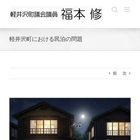
Skip
to
content
軽井沢町における民泊の問題
前
次
View
Larger
Image