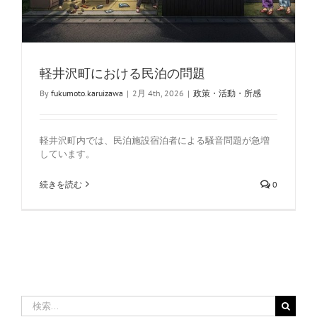
軽井沢町における民泊の問題
By
fukumoto.karuizawa
|
2月 4th, 2026
|
政策・活動・所感
軽井沢町内では、民泊施設宿泊者による騒音問題が急増
しています。
続きを読む
0
検
索