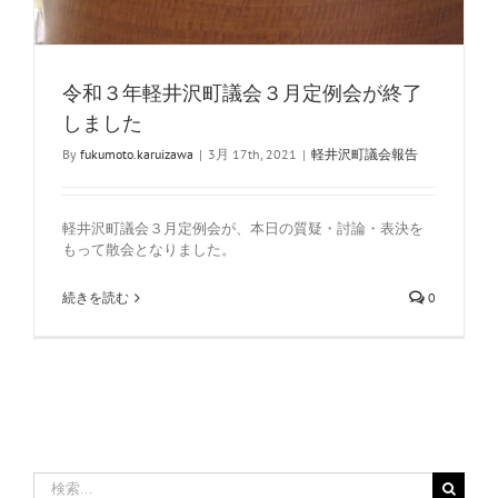
令和３年軽井沢町議会３月定例会が終了
しました
By
fukumoto.karuizawa
|
3月 17th, 2021
|
軽井沢町議会報告
軽井沢町議会３月定例会が、本日の質疑・討論・表決を
もって散会となりました。
続きを読む
0
検