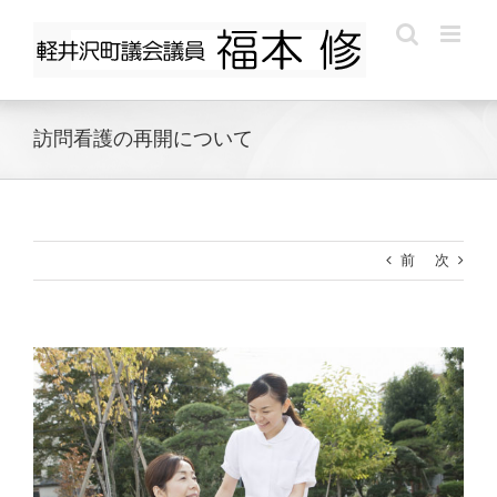
Skip
to
content
訪問看護の再開について
前
次
View
Larger
Image