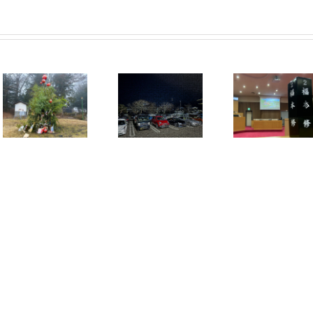
町長選立候補
濃厚接触者認
予定者による
定に伴う議会
公開討論会
欠席について