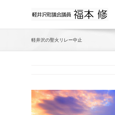
Skip
to
content
軽井沢の聖火リレー中止
View
Larger
Image