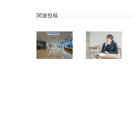
関連投稿
西部小学校の
給付型の大学
東棟ができま
生等奨学金受
どんど焼き
した
付中