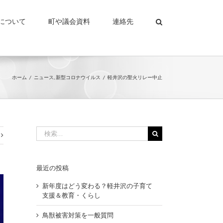
について
町や議会資料
連絡先
ホーム
ニュース
新型コロナウイルス
軽井沢の聖火リレー中止
検
索
…
最近の投稿
新年度はどう変わる？軽井沢の子育て
支援＆教育・くらし
鳥獣被害対策を一般質問