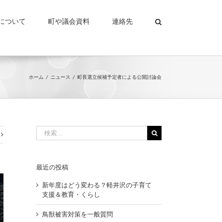
について
町や議会資料
連絡先
ホーム
ニュース
町長選立候補予定者による公開討論会
検
索
…
最近の投稿
新年度はどう変わる？軽井沢の子育て
支援＆教育・くらし
鳥獣被害対策を一般質問