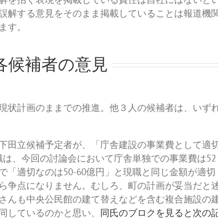
誤解する意見をそのまま掲載していることは報道機
ます。
各候補者の意見
現状計画のままでの推進。他３人の候補者は、いず
下田立候補予定者が、「庁舎建設の事業費として適
現職は、今回の討論会において庁舎単独での事業費は52
「適切なのは50-60億円」と現職と同じ金額が適切
ら争点になりません。むしろ、町の計画が妥当だと
さんも中央公民館の建て替えなどを含む複合施設の
同しているのかと思い、
同氏のブロクを見ると次の