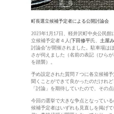
町長選立候補予定者による公開討論会
2023年1月17日、軽井沢町中央公
立候補予定者４人(
下田修平
氏、
土屋
討論会”が開催されました。駐車場は
さが伺えました（名前の表記（ひらが
を踏襲）。
予め設定された質問７つに各立候補予
聞くことができて良かったのだけれど
「討論」を期待していたので、その点
今回の選挙で大きな争点となっている
候補予定者はいずれも見直しを掲げて