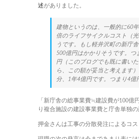
述
がありました。
建物というのは、一般的に60年
倍のライフサイクルコスト（光
うです。もし軽井沢町の新庁舎の
500億円はかかりそうです。つ
円（このブログでも既に書いた
ら、この額が妥当と考えます）
分、1年4億円です。つまり4億
「新庁舎の総事業費≒建設費が100
り複合施設の建設事業費と庁舎単独の
押金さんは工事の分散発注によるコス
現職の次の発言は今まであまり表には