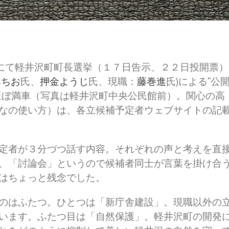
民館にて軽井沢町町長選挙（１７日告示、２２日投開票）
みちお
氏、
押金ようじ
氏、現職：
藤巻進
氏)による“公
ほぼ満車（写真は軽井沢町中央公民館前）。関心の高
なの使い方）は、各立候補予定者ウェブサイトの記
定者が３分づつ話す内容。それぞれの声と考えを直
、「討論会」というので候補者同士が言葉を掛け合
はちょっと残念でした。
のはふたつ。ひとつは「新庁舎建設」。現職以外の
います。ふたつ目は「自然保護」。軽井沢町の開発