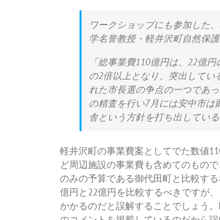
ワークショップにも参加した、
学名誉教授・軽井沢町自然保護
「総事業費110億円は、22億
の2倍以上となり、突出している
れた市長選の争点の一つであっ
の精査を行い7月には安中市は
舎という方針を打ち出している
軽井沢町の事業費案としてでた数値1
ど周辺施設の事業費も含めてのもので
のみの予算である御代田町と比較するな
億円と22億円を比較するべきですが
かかるのだと誤解することでしょう。Ka
のコメントを掲載しているのだから誤