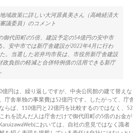
地域政策に詳しい大河原眞美さん（高崎経済大
審議委員）のコメント
円の御代田町の5倍、建設予定の54億円の安中市
。安中市では新庁舎建設が2022年4月に行わ
た。当選した岩井均市長は、市役所新庁舎建設
財政負担の軽減と合併特例債の活用できる新庁
。
10億円は、繰り返しですが、中央公民館の建て替えな
、庁舎単独の事業費は52億円です。したがって、庁
らば、110億円と22億円を比較するのではなく、52
、これを読んだ人は庁舎だけで御代田町の5倍のお金が
ruizawaWebにおいては、自社の意見ではなく識者
解を招く表現を掲載している責任は自社にはないと