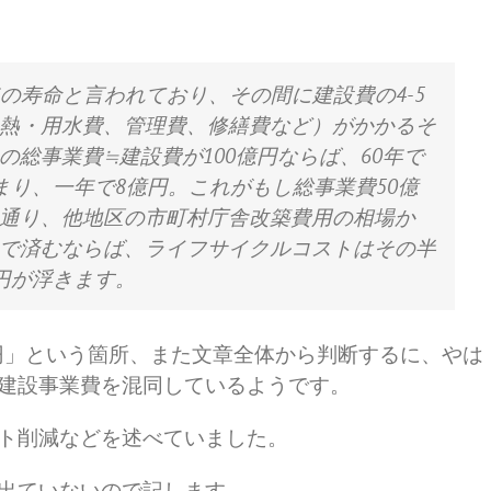
の寿命と言われており、その間に建設費の4-5
熱・用水費、管理費、修繕費など）がかかるそ
総事業費≒建設費が100億円ならば、60年で
まり、一年で8億円。これがもし総事業費50億
通り、他地区の市町村庁舎改築費用の相場か
で済むならば、ライフサイクルコストはその半
円が浮きます。
億円」という箇所、また文章全体から判断するに、やは
建設事業費を混同しているようです。
ト削減などを述べていました。
出ていないので記します。