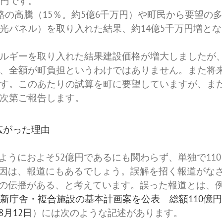
億円です。
格の高騰（15％。約5億6千万円）や町民から要望の
光パネル）を取り入れた結果、約14億5千万円増とな
ルギーを取り入れた結果建設価格が増大しましたが
、全額が町負担というわけではありません。また将
す。このあたりの試算を町に要望していますが、ま
次第ご報告します。
広がった理由
うにおよそ52億円であるにも関わらず、単独で110
因は、報道にもあるでしょう。誤解を招く報道がな
の伝播がある、と考えています。誤った報道とは、
新庁舎・複合施設の基本計画案を公表 総額110億円
8月12日
）には次のような記述があります。