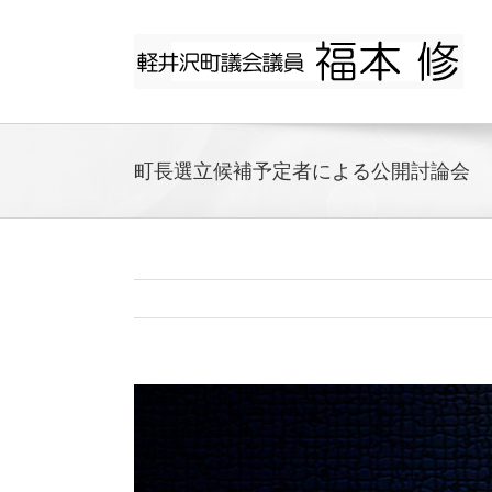
Skip
to
content
町長選立候補予定者による公開討論会
View
Larger
Image