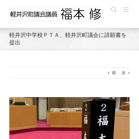
Skip
to
content
軽井沢中学校ＰＴＡ、軽井沢町議会に請願書を
提出
前
次
View
Larger
Image