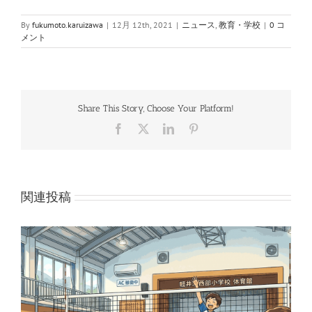
By
fukumoto.karuizawa
|
12月 12th, 2021
|
ニュース
,
教育・学校
|
0 コ
メント
Share This Story, Choose Your Platform!
Facebook
X
LinkedIn
Pinterest
関連投稿