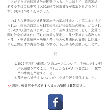
ことができず自転車通学が困難であることに加えて、路面凍結も
ある冬季は自転車では大変危険で保護者等が送迎をせざるを得
ず、負担は小さくありません。
このような状況は交通政策基本法の基本理念として第二条で掲げ
られた「国民の自立した日常生活及び社会生活の確保」がなされ
ていない状態であります。よって「基本理念にのっとり、交通に
関し社会的諸条件に応じた施策を策定し、及び実施する責務を有
する」と交通政策基本法第九条（地方公共団体の責務）に記載さ
れた公共団体の責務の履行を求め、下記事項を請願いたします。
記
2022 年度町内循環バス西コースについて、下校に適した時
刻表編成をすること。それがかなわない場合には、下校専
用の車両を用意すること。
茂沢から通学するための公共交通手段を確保すること。
>>
関連：
軽井沢中学校ＰＴＡ提出の請願は趣旨採択に