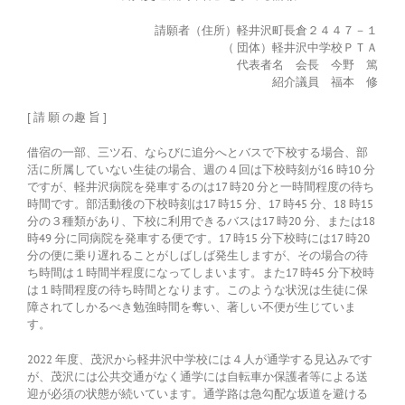
請願者（住所）軽井沢町長倉２４４７－１
（ 団体）軽井沢中学校ＰＴＡ
代表者名 会長 今野 篤
紹介議員 福本 修
[ 請 願 の趣 旨 ]
借宿の一部、三ツ石、ならびに追分へとバスで下校する場合、部
活に所属していない生徒の場合、週の４回は下校時刻が16 時10 分
ですが、軽井沢病院を発車するのは17 時20 分と一時間程度の待ち
時間です。部活動後の下校時刻は17 時15 分、17 時45 分、18 時15
分の３種類があり、下校に利用できるバスは17 時20 分、または18
時49 分に同病院を発車する便です。17 時15 分下校時には17 時20
分の便に乗り遅れることがしばしば発生しますが、その場合の待
ち時間は１時間半程度になってしまいます。また17 時45 分下校時
は１時間程度の待ち時間となります。このような状況は生徒に保
障されてしかるべき勉強時間を奪い、著しい不便が生じていま
す。
2022 年度、茂沢から軽井沢中学校には４人が通学する見込みです
が、茂沢には公共交通がなく通学には自転車か保護者等による送
迎が必須の状態が続いています。通学路は急勾配な坂道を避ける