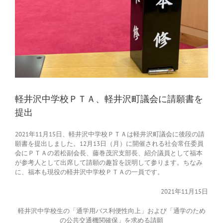
軽井沢中学校ＰＴＡ、軽井沢町議会に請願書を
提出
2021年11月15日、軽井沢中学校ＰＴＡは軽井沢町議会に後段の請
願書を提出しました。12月13日（月）に開催される社会常任委員
会にＰＴＡの若松副会長、藤巻茂沢支部長、紹介議員として福本
が参考人として出席して請願の趣旨を説明して参ります。ちなみ
に、福本も現役の軽井沢中学校ＰＴＡの一員です。
2021年11月15日
軽井沢中学校生の「通学用バス利便性向上」および「通学のため
の公共交通機関確保」を求める請願