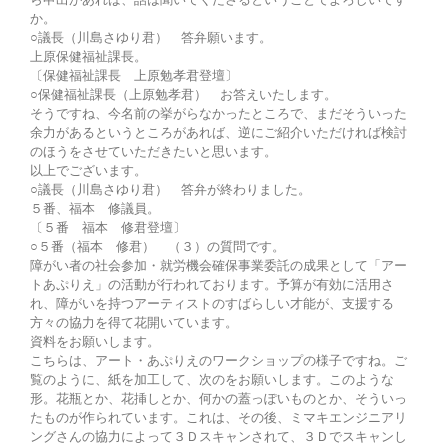
か。
○議長（川島さゆり君） 答弁願います。
上原保健福祉課長。
〔保健福祉課長 上原勉孝君登壇〕
○保健福祉課長（上原勉孝君） お答えいたします。
そうですね、今名前の挙がらなかったところで、まだそういった
余力があるというところがあれば、逆にご紹介いただければ検討
のほうをさせていただきたいと思います。
以上でございます。
○議長（川島さゆり君） 答弁が終わりました。
５番、福本 修議員。
〔５番 福本 修君登壇〕
○５番（福本 修君） （３）の質問です。
障がい者の社会参加・就労機会確保事業委託の成果として「アー
トあぷりえ」の活動が行われております。予算が有効に活用さ
れ、障がいを持つアーティストのすばらしい才能が、支援する
方々の協力を得て花開いています。
資料をお願いします。
こちらは、アート・あぷりえのワークショップの様子ですね。ご
覧のように、紙を加工して、次のをお願いします。このような
形。花瓶とか、花挿しとか、何かの蓋っぽいものとか、そういっ
たものが作られています。これは、その後、ミマキエンジニアリ
ングさんの協力によって３Ｄスキャンされて、３Ｄでスキャンし