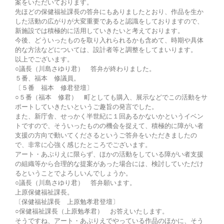
案をいただいております。
先ほどの保健福祉課長の答弁にもありましたとおり、作品を生か
した活動の広がりが大変重要であると認識をしておりますので、
新施設では積極的に活用していきたいと考えております。
今後、どういったものを取り入れられるかも含めて、時期や具体
的な方法などについては、設計者等と調整をしてまいります。
以上でございます。
○議長（川島さゆり君） 答弁が終わりました。
５番、福本 修議員。
〔５番 福本 修君登壇〕
○５番（福本 修君） 町としても購入、展示などでこの活動をサ
ポートしていきたいというご趣旨の発言でした。
また、新庁舎、せっかく半世紀に１回あるかないかというイベン
トですので、そういったものの機会を捉えて、積極的に障がい者
支援の方向で動いてくださるというご答弁をいただきましたの
で、非常に心強く感じたところでございます。
アート・あぷりえに限らず、ほかの活動をしている障がい者支援
の組織等から合理的な提案があった場合には、検討していただけ
るということでよろしいんでしょうか。
○議長（川島さゆり君） 答弁願います。
上原保健福祉課長。
〔保健福祉課長 上原勉孝君登壇〕
○保健福祉課長（上原勉孝君） お答えいたします。
そうですね、アート・あぷりえでやっている作品のほかに、そう