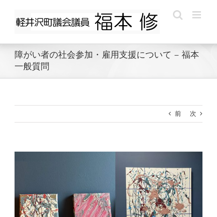
Skip
to
content
障がい者の社会参加・雇用支援について – 福本
一般質問
前
次
View
Larger
Image