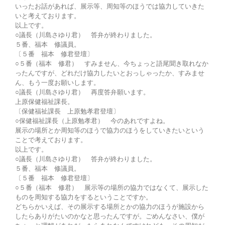
いったお話があれば、展示等、周知等のほうでは協力していきた
いと考えております。
以上です。
○議長（川島さゆり君） 答弁が終わりました。
５番、福本 修議員。
〔５番 福本 修君登壇〕
○５番（福本 修君） すみません、今ちょっと語尾聞き取れなか
ったんですが、どれだけ協力したいとおっしゃったか、すみませ
ん、もう一度お願いします。
○議長（川島さゆり君） 再度答弁願います。
上原保健福祉課長。
〔保健福祉課長 上原勉孝君登壇〕
○保健福祉課長（上原勉孝君） 今のあれですよね。
展示の場所とか周知等のほうで協力のほうをしていきたいという
ことで考えております。
以上です。
○議長（川島さゆり君） 答弁が終わりました。
５番、福本 修議員。
〔５番 福本 修君登壇〕
○５番（福本 修君） 展示等の場所の協力ではなくて、展示した
ものを周知する協力をするということですか。
どちらかいえば、その展示する場所とかの協力のほうが施設から
したらありがたいのかなと思ったんですが。ごめんなさい、僕が