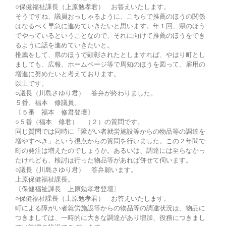
○保健福祉課長（上原勉孝君） お答えいたします。
そうですね、議員おっしゃるように、こちらで推薦のほうの関係
はなるべく早急に進めていきたいと思います。年１回、県のほう
でやっているということなので、それに向けて推薦のほうをでき
るように話を進めていきたいと。
推薦をして、県のほうで顕彰されたとしますれば、やはり町とし
ましても、広報、ホームページ等で周知のほうを図って、雇用の
増進に努めたいと考えております。
以上です。
○議長（川島さゆり君） 答弁が終わりました。
５番、福本 修議員。
〔５番 福本 修君登壇〕
○５番（福本 修君） （２）の質問です。
同じ質問では同時に「障がい者就労施設等からの物品等の調達を
増やすべき」という視点からの質問を行いました。この２年間で
町の発注は増えたのでしょうか。あるいは、調達には至らなかっ
たけれども、検討は行った物品等があれば併せて伺います。
○議長（川島さゆり君） 答弁願います。
上原保健福祉課長。
〔保健福祉課長 上原勉孝君登壇〕
○保健福祉課長（上原勉孝君） お答えいたします。
町による障がい者就労施設等からの物品等の調達状況は、物品に
つきましては、一時的に大きな調達があり増加、役務につきまし