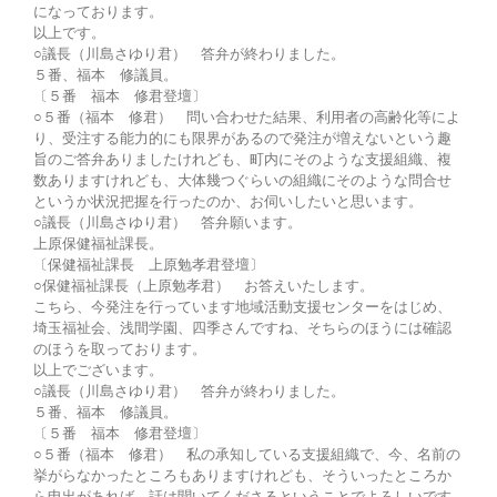
になっております。
以上です。
○議長（川島さゆり君） 答弁が終わりました。
５番、福本 修議員。
〔５番 福本 修君登壇〕
○５番（福本 修君） 問い合わせた結果、利用者の高齢化等によ
り、受注する能力的にも限界があるので発注が増えないという趣
旨のご答弁ありましたけれども、町内にそのような支援組織、複
数ありますけれども、大体幾つぐらいの組織にそのような問合せ
というか状況把握を行ったのか、お伺いしたいと思います。
○議長（川島さゆり君） 答弁願います。
上原保健福祉課長。
〔保健福祉課長 上原勉孝君登壇〕
○保健福祉課長（上原勉孝君） お答えいたします。
こちら、今発注を行っています地域活動支援センターをはじめ、
埼玉福祉会、浅間学園、四季さんですね、そちらのほうには確認
のほうを取っております。
以上でございます。
○議長（川島さゆり君） 答弁が終わりました。
５番、福本 修議員。
〔５番 福本 修君登壇〕
○５番（福本 修君） 私の承知している支援組織で、今、名前の
挙がらなかったところもありますけれども、そういったところか
ら申出があれば、話は聞いてくださるということでよろしいです