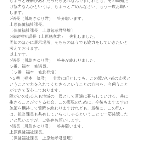
ちょっと理解があれだったらあれなんですけれども、その周知だ
け協力なんかというは、ちょっとごめんなさい、もう一度お願い
します。
○議長（川島さゆり君） 答弁願います。
上原保健福祉課長。
〔保健福祉課長 上原勉孝君登壇〕
○保健福祉課長（上原勉孝君） 失礼しました。
周知のほかに展示場所、そちらのほうでも協力をしていきたいと
考えております。
以上です。
○議長（川島さゆり君） 答弁が終わりました。
５番、福本 修議員。
〔５番 福本 修君登壇〕
○５番（福本 修君） 非常に町としても、この障がい者の支援と
いうことで力を入れてくださるということの方向を、今伺うこと
ができて安心しております。
障がいのある人も地域の一員として普通に暮らしていける、共に
生きることができる社会、この実現のために、今後もますますの
施策を期待して質問を終わりますけれども、最後に、この思い
は、担当課長も共有していらっしゃるということで一応確認した
いと思いますが、ご答弁お願いします。
○議長（川島さゆり君） 答弁願います。
上原保健福祉課長。
〔保健福祉課長 上原勉孝君登壇〕