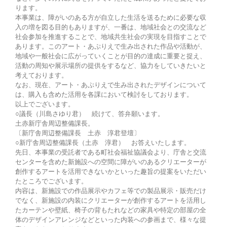
ります。
本事業は、障がいのある方が自立した生活を送るために必要な収
入の増を図る目的もありますが、一番は、地域社会との交流など
社会参加を推進することで、地域共生社会の実現を目指すことで
あります。このアート・あぷりえで生み出された作品や活動が、
地域や一般社会に広がっていくことが目的の達成に重要と捉え、
活動の周知や展示場所の提供をするなど、協力をしていきたいと
考えております。
なお、現在、アート・あぷりえで生み出されたデザインについて
は、購入も含めた活用を各課において検討をしております。
以上でございます。
○議長（川島さゆり君） 続けて、答弁願います。
土赤新庁舎周辺整備課長。
〔新庁舎周辺整備課長 土赤 淳君登壇〕
○新庁舎周辺整備課長（土赤 淳君） お答えいたします。
先日、本事業の受託者である町社会福祉協議会より、庁舎と交流
センターを含めた新施設への空間に障がいのあるクリエーターが
創作するアートを活用できないかといった趣旨の提案をいただい
たところでございます。
内容は、新施設での作品展示やカフェ等での製品展示・販売だけ
でなく、新施設の内装にクリエーターが創作するアートを活用し
たカーテンや壁紙、椅子の背もたれなどの家具や特定の部屋の全
体のデザインアレンジなどといった内装への参画まで、様々な提