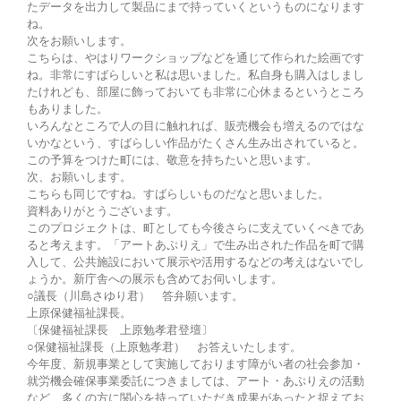
たデータを出力して製品にまで持っていくというものになります
ね。
次をお願いします。
こちらは、やはりワークショップなどを通じて作られた絵画です
ね。非常にすばらしいと私は思いました。私自身も購入はしまし
たけれども、部屋に飾っておいても非常に心休まるというところ
もありました。
いろんなところで人の目に触れれば、販売機会も増えるのではな
いかなという、すばらしい作品がたくさん生み出されていると。
この予算をつけた町には、敬意を持ちたいと思います。
次、お願いします。
こちらも同じですね。すばらしいものだなと思いました。
資料ありがとうございます。
このプロジェクトは、町としても今後さらに支えていくべきであ
ると考えます。「アートあぷりえ」で生み出された作品を町で購
入して、公共施設において展示や活用するなどの考えはないでし
ょうか。新庁舎への展示も含めてお伺いします。
○議長（川島さゆり君） 答弁願います。
上原保健福祉課長。
〔保健福祉課長 上原勉孝君登壇〕
○保健福祉課長（上原勉孝君） お答えいたします。
今年度、新規事業として実施しております障がい者の社会参加・
就労機会確保事業委託につきましては、アート・あぷりえの活動
など、多くの方に関心を持っていただき成果があったと捉えてお