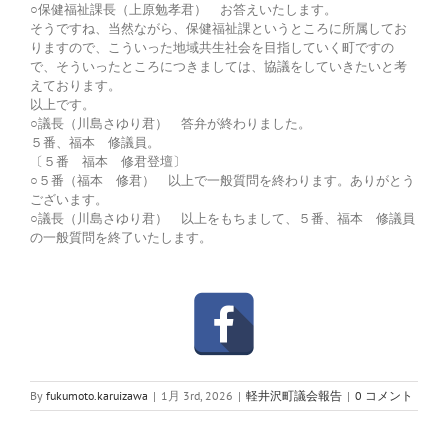
○保健福祉課長（上原勉孝君） お答えいたします。
そうですね、当然ながら、保健福祉課というところに所属してお
りますので、こういった地域共生社会を目指していく町ですの
で、そういったところにつきましては、協議をしていきたいと考
えております。
以上です。
○議長（川島さゆり君） 答弁が終わりました。
５番、福本 修議員。
〔５番 福本 修君登壇〕
○５番（福本 修君） 以上で一般質問を終わります。ありがとう
ございます。
○議長（川島さゆり君） 以上をもちまして、５番、福本 修議員
の一般質問を終了いたします。
By
fukumoto.karuizawa
|
1月 3rd, 2026
|
軽井沢町議会報告
|
0 コメント