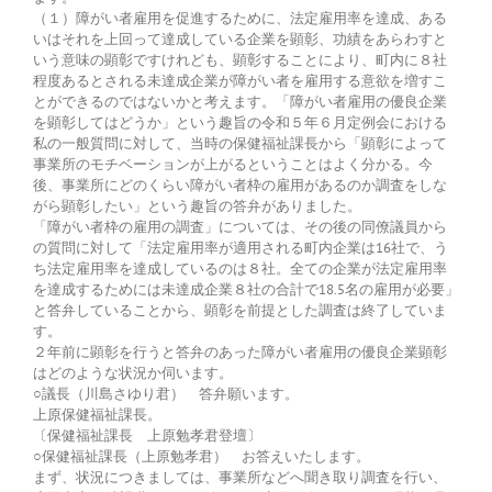
（１）障がい者雇用を促進するために、法定雇用率を達成、ある
いはそれを上回って達成している企業を顕彰、功績をあらわすと
いう意味の顕彰ですけれども、顕彰することにより、町内に８社
程度あるとされる未達成企業が障がい者を雇用する意欲を増すこ
とができるのではないかと考えます。「障がい者雇用の優良企業
を顕彰してはどうか」という趣旨の令和５年６月定例会における
私の一般質問に対して、当時の保健福祉課長から「顕彰によって
事業所のモチベーションが上がるということはよく分かる。今
後、事業所にどのくらい障がい者枠の雇用があるのか調査をしな
がら顕彰したい」という趣旨の答弁がありました。
「障がい者枠の雇用の調査」については、その後の同僚議員から
の質問に対して「法定雇用率が適用される町内企業は16社で、う
ち法定雇用率を達成しているのは８社。全ての企業が法定雇用率
を達成するためには未達成企業８社の合計で18.5名の雇用が必要」
と答弁していることから、顕彰を前提とした調査は終了していま
す。
２年前に顕彰を行うと答弁のあった障がい者雇用の優良企業顕彰
はどのような状況か伺います。
○議長（川島さゆり君） 答弁願います。
上原保健福祉課長。
〔保健福祉課長 上原勉孝君登壇〕
○保健福祉課長（上原勉孝君） お答えいたします。
まず、状況につきましては、事業所などへ聞き取り調査を行い、