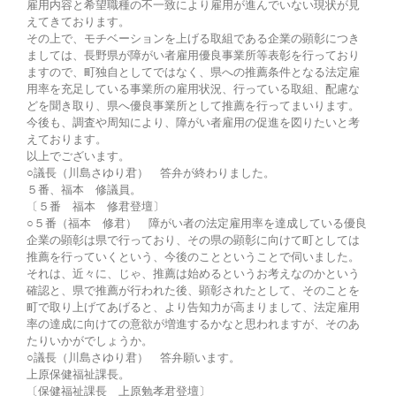
雇用内容と希望職種の不一致により雇用が進んでいない現状が見
えてきております。
その上で、モチベーションを上げる取組である企業の顕彰につき
ましては、長野県が障がい者雇用優良事業所等表彰を行っており
ますので、町独自としてではなく、県への推薦条件となる法定雇
用率を充足している事業所の雇用状況、行っている取組、配慮な
どを聞き取り、県へ優良事業所として推薦を行ってまいります。
今後も、調査や周知により、障がい者雇用の促進を図りたいと考
えております。
以上でございます。
○議長（川島さゆり君） 答弁が終わりました。
５番、福本 修議員。
〔５番 福本 修君登壇〕
○５番（福本 修君） 障がい者の法定雇用率を達成している優良
企業の顕彰は県で行っており、その県の顕彰に向けて町としては
推薦を行っていくという、今後のことということで伺いました。
それは、近々に、じゃ、推薦は始めるというお考えなのかという
確認と、県で推薦が行われた後、顕彰されたとして、そのことを
町で取り上げてあげると、より告知力が高まりまして、法定雇用
率の達成に向けての意欲が増進するかなと思われますが、そのあ
たりいかがでしょうか。
○議長（川島さゆり君） 答弁願います。
上原保健福祉課長。
〔保健福祉課長 上原勉孝君登壇〕