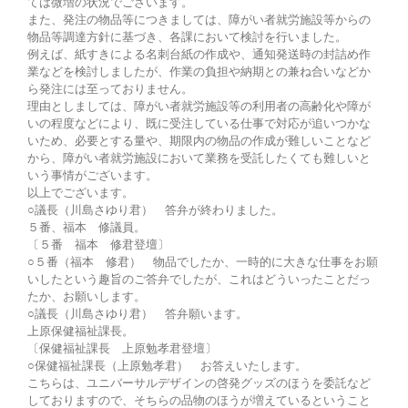
ては微増の状況でございます。
また、発注の物品等につきましては、障がい者就労施設等からの
物品等調達方針に基づき、各課において検討を行いました。
例えば、紙すきによる名刺台紙の作成や、通知発送時の封詰め作
業などを検討しましたが、作業の負担や納期との兼ね合いなどか
ら発注には至っておりません。
理由としましては、障がい者就労施設等の利用者の高齢化や障が
いの程度などにより、既に受注している仕事で対応が追いつかな
いため、必要とする量や、期限内の物品の作成が難しいことなど
から、障がい者就労施設において業務を受託したくても難しいと
いう事情がございます。
以上でございます。
○議長（川島さゆり君） 答弁が終わりました。
５番、福本 修議員。
〔５番 福本 修君登壇〕
○５番（福本 修君） 物品でしたか、一時的に大きな仕事をお願
いしたという趣旨のご答弁でしたが、これはどういったことだっ
たか、お願いします。
○議長（川島さゆり君） 答弁願います。
上原保健福祉課長。
〔保健福祉課長 上原勉孝君登壇〕
○保健福祉課長（上原勉孝君） お答えいたします。
こちらは、ユニバーサルデザインの啓発グッズのほうを委託など
しておりますので、そちらの品物のほうが増えているということ