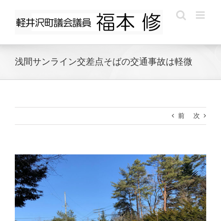
Skip
to
content
浅間サンライン交差点そばの交通事故は軽微
前
次
View
Larger
Image