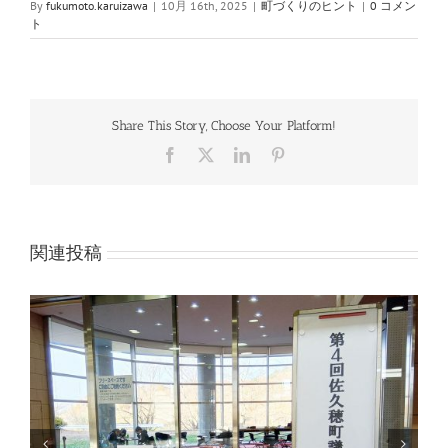
By
fukumoto.karuizawa
|
10月 16th, 2025
|
町づくりのヒント
|
0 コメン
ト
Share This Story, Choose Your Platform!
Facebook
X
LinkedIn
Pinterest
関連投稿