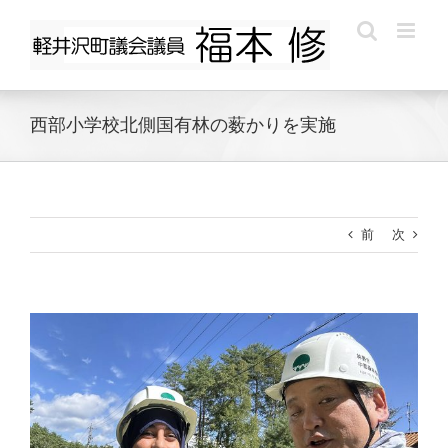
Skip
to
content
西部小学校北側国有林の薮かりを実施
前
次
View
Larger
Image