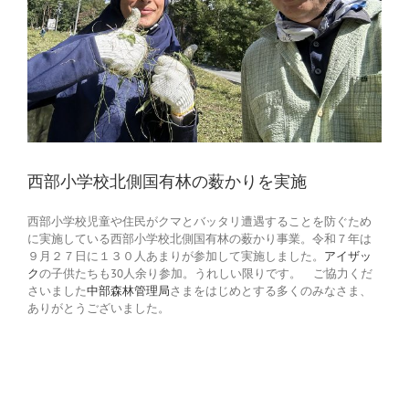
西部小学校北側国有林の薮かりを実施
西部小学校児童や住民がクマとバッタリ遭遇することを防ぐため
に実施している西部小学校北側国有林の薮かり事業。令和７年は
９月２７日に１３０人あまりが参加して実施しました。
アイザッ
ク
の子供たちも30人余り参加。うれしい限りです。 ご協力くだ
さいました
中部森林管理局
さまをはじめとする多くのみなさま、
ありがとうございました。