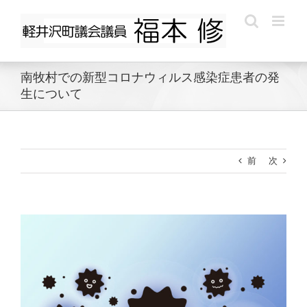
Skip
to
content
南牧村での新型コロナウィルス感染症患者の発
生について
前
次
View
Larger
Image