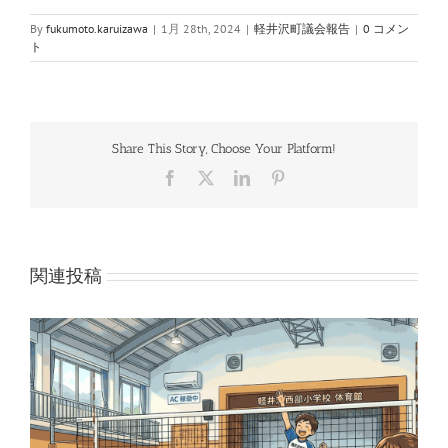
By
fukumoto.karuizawa
|
1月 28th, 2024
|
軽井沢町議会報告
|
0 コメン
ト
Share This Story, Choose Your Platform!
Facebook
X
LinkedIn
Pinterest
関連投稿