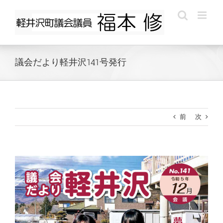
Skip
to
content
議会だより軽井沢141号発行
前
次
View
Larger
Image