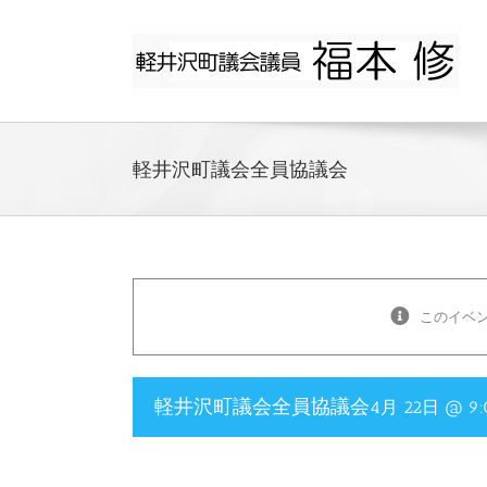
Skip
to
content
軽井沢町議会全員協議会
このイベ
軽井沢町議会全員協議会
4月 22日 @ 9: