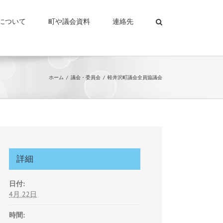
について
町や議会資料
連絡先
ホーム
議会・委員会
軽井沢町議会全員協議会
詳細
日付:
4月 22日
時間: